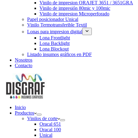
Vinilo de impresion ORAJET 3651 / 3651GRA
Vinilo de impresión 80mic y 100mic
Vinilo de impresion Microperforado
Papel posicionador Unical
Vinilo Termotransferible Textil
Lonas para impresion digital
Lona Frontlight
Lona Backlight
Lona Blockout
Listado insumos gráficos en PDF
Nosotros
Contacto
Inicio
Productos
Vinilos de corte
Oracal 651
Oracal 100
Unical