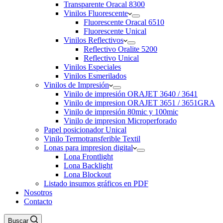
Transparente Oracal 8300
Vinilos Fluorescente
Fluorescente Oracal 6510
Fluorescente Unical
Vinilos Reflectivos
Reflectivo Oralite 5200
Reflectivo Unical
Vinilos Especiales
Vinilos Esmerilados
Vinilos de Impresión
Vinilo de impresión ORAJET 3640 / 3641
Vinilo de impresion ORAJET 3651 / 3651GRA
Vinilo de impresión 80mic y 100mic
Vinilo de impresion Microperforado
Papel posicionador Unical
Vinilo Termotransferible Textil
Lonas para impresion digital
Lona Frontlight
Lona Backlight
Lona Blockout
Listado insumos gráficos en PDF
Nosotros
Contacto
Buscar