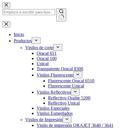
Saltar
al
contenido
Sin
resultados
Inicio
Productos
Vinilos de corte
Oracal 651
Oracal 100
Unical
Transparente Oracal 8300
Vinilos Fluorescente
Fluorescente Oracal 6510
Fluorescente Unical
Vinilos Reflectivos
Reflectivo Oralite 5200
Reflectivo Unical
Vinilos Especiales
Vinilos Esmerilados
Vinilos de Impresión
Vinilo de impresión ORAJET 3640 / 3641